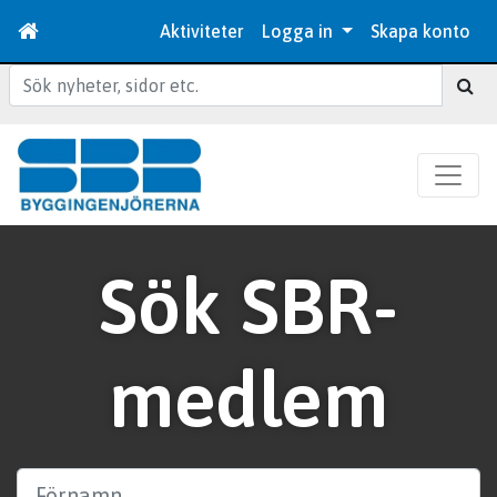
Aktiviteter
Logga in
Skapa konto
Sök
Sök SBR-
medlem
Förnamn