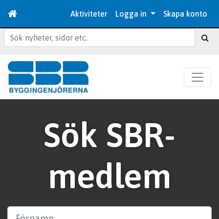
Aktiviteter
Logga in
Skapa konto
Sök
Sök SBR-
medlem
Förnamn