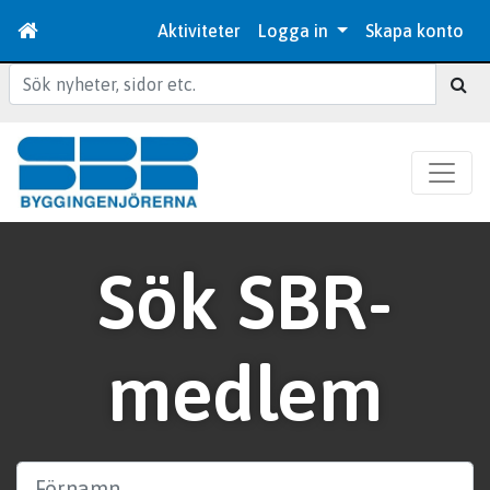
Aktiviteter
Logga in
Skapa konto
Sök
Sök SBR-
medlem
Förnamn