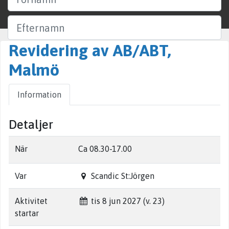
Efternamn
Revidering av AB/ABT,
Företag
Malmö
Ort
Information
Sök
Detaljer
När
Ca 08.30-17.00
Var
Scandic St:Jörgen
Aktivitet
tis 8 jun 2027 (v. 23)
startar