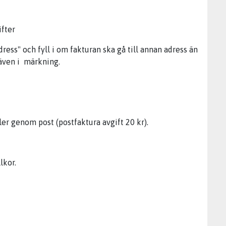
ifter
ress" och fyll i om fakturan ska gå till annan adress än
 även i märkning.
ler genom post (postfaktura avgift 20 kr).
lkor.