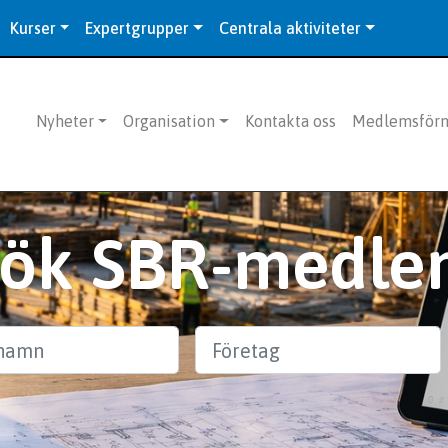
Kurser
Expertgrupper
Centrala aktiviteter
Nyheter
Organisation
Kontakta oss
Medlemsför
Sök SBR-medle
n
Företag