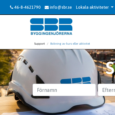
46-8-4621790
info@sbr.se
Lokala aktiviteter
Support
Bokning av kurs eller aktivitet
Förnamn
Efternam