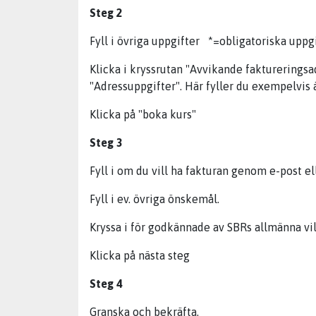
Steg 2
Fyll i övriga uppgifter *=obligatoriska uppg
Klicka i kryssrutan "Avvikande faktureringsad
"Adressuppgifter". Här fyller du exempelvis
Klicka på "boka kurs"
Steg 3
Fyll i om du vill ha fakturan genom e-post el
Fyll i ev. övriga önskemål.
Kryssa i för godkännade av SBRs allmänna vil
Klicka på nästa steg
Steg 4
Granska och bekräfta.