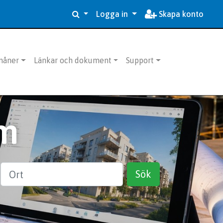
Logga in
Skapa konto
måner
Länkar och dokument
Support
m
Ort
Sök