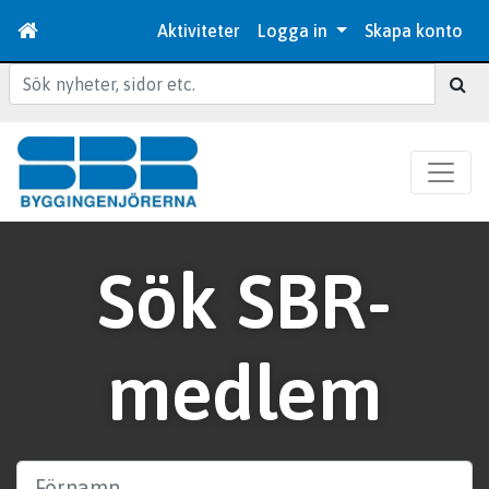
Aktiviteter
Logga in
Skapa konto
Sök
Sök SBR-
medlem
Förnamn