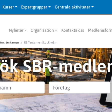
Kurser
Expertgrupper
Centrala aktiviteter
Nyheter
Organisation
Kontakta oss
Medlemsför
ning, tentamen
EB Tentamen Stockholm
Sök SBR-medle
n
Företag