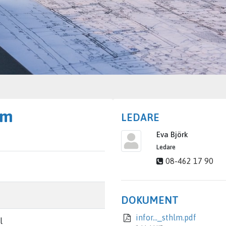
lm
LEDARE
Eva Björk
Ledare
08-462 17 90
DOKUMENT
infor..._sthlm.pdf
l