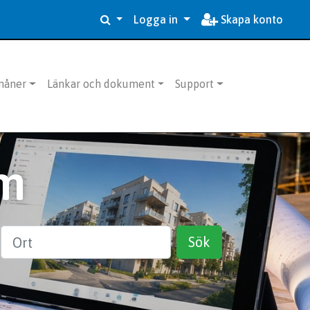
Logga in
Skapa konto
måner
Länkar och dokument
Support
m
Ort
Sök