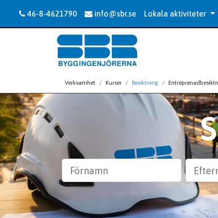
46-8-4621790
info@sbr.se
Lokala aktiviteter
Verksamhet
Kurser
Besiktning
Entreprenadbesikt
Förnamn
Efternam