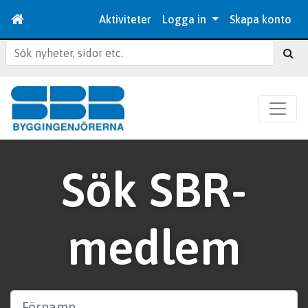
Aktiviteter
Logga in
Skapa konto
Sök
Sök SBR-
medlem
Förnamn