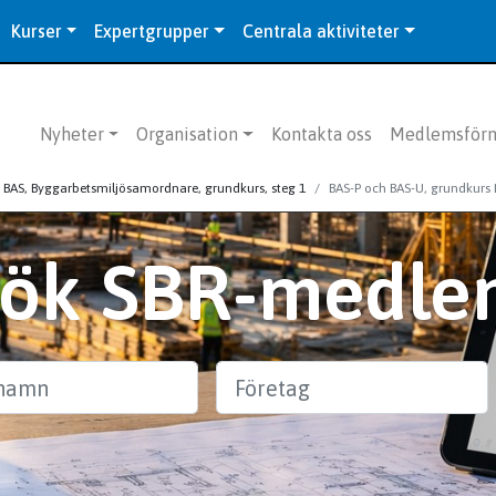
Kurser
Expertgrupper
Centrala aktiviteter
Nyheter
Organisation
Kontakta oss
Medlemsför
BAS, Byggarbetsmiljösamordnare, grundkurs, steg 1
BAS-P och BAS-U, grundkurs
Sök SBR-medle
n
Företag