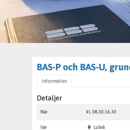
BAS-P och BAS-U, gru
Information
Detaljer
När
kl. 08.30-16.30
Var
Luleå