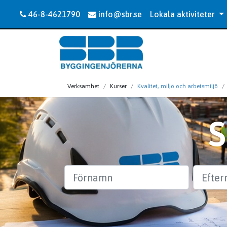
46-8-4621790
info@sbr.se
Lokala aktiviteter
Verksamhet
Kurser
Kvalitet, miljö och arbetsmiljö
Förnamn
Efternam