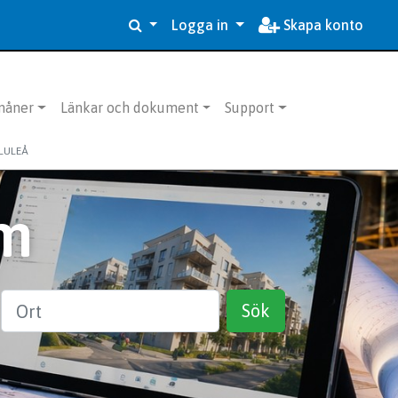
Logga in
Skapa konto
måner
Länkar och dokument
Support
 LULEÅ
m
Ort
Sök