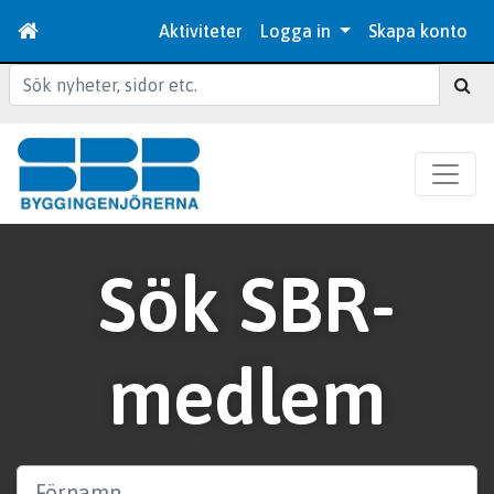
Aktiviteter
Logga in
Skapa konto
Sök
Sök SBR-
medlem
Förnamn