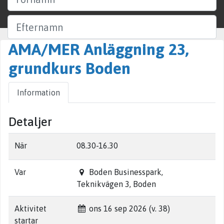
Efternamn
AMA/MER Anläggning 23,
Företag
grundkurs Boden
Ort
Information
Sök
Detaljer
När
08.30-16.30
Var
Boden Businesspark,
Teknikvägen 3, Boden
Aktivitet
ons 16 sep 2026 (v. 38)
startar