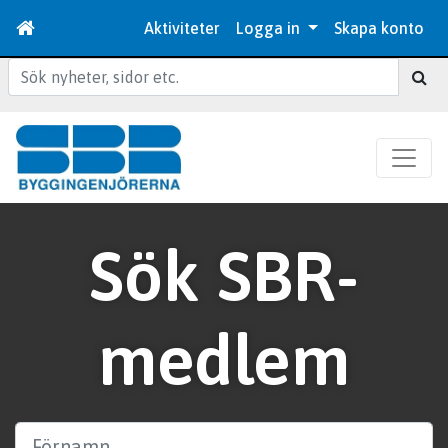
Aktiviteter
Logga in
Skapa konto
Sök
Sök SBR-
medlem
Förnamn