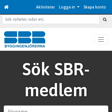
Aktiviteter
Logga in
Skapa konto
Sök
Sök SBR-
medlem
Förnamn