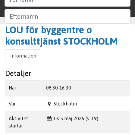
Efternamn
LOU för byggentre o
Företag
konsulttjänst STOCKHOLM
Ort
Information
Sök
Detaljer
När
08.30-16.30
Var
Stockholm
Aktivitet
tis 5 maj 2026 (v. 19)
startar