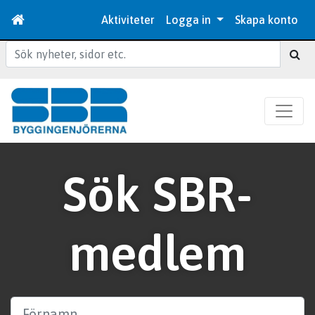
Aktiviteter
Logga in
Skapa konto
Sök
Sök SBR-
medlem
Förnamn