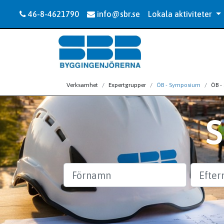
46-8-4621790
info@sbr.se
Lokala aktiviteter
Verksamhet
Expertgrupper
ÖB - Symposium
ÖB -
Förnamn
Efternam