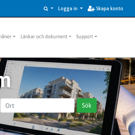
Logga in
Skapa konto
måner
Länkar och dokument
Support
m
Ort
Sök