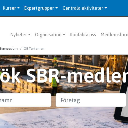
Kurser
Expertgrupper
Centrala aktiviteter
Nyheter
Organisation
Kontakta oss
Medlemsför
 Symposium
ÖB Tentamen
Sök SBR-medle
n
Företag