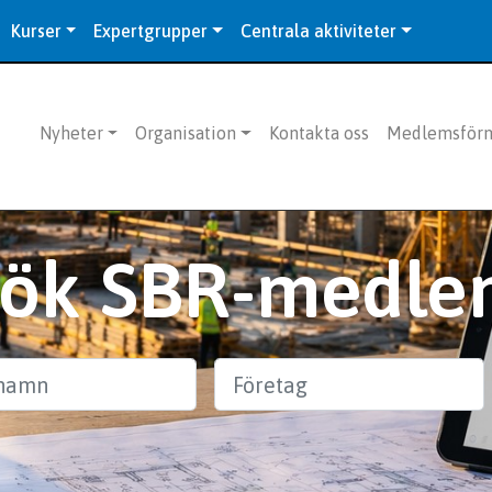
Kurser
Expertgrupper
Centrala aktiviteter
Nyheter
Organisation
Kontakta oss
Medlemsför
Sök SBR-medle
n
Företag