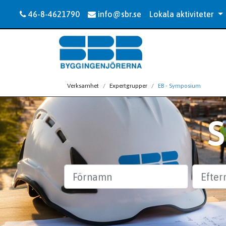
46-8-4621790
info@sbr.se
Lokala aktiviteter
Verksamhet
Expertgrupper
EB - Symposium
Förnamn
Efternam