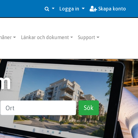
Logga in
Skapa konto
måner
Länkar och dokument
Support
m
Ort
Sök