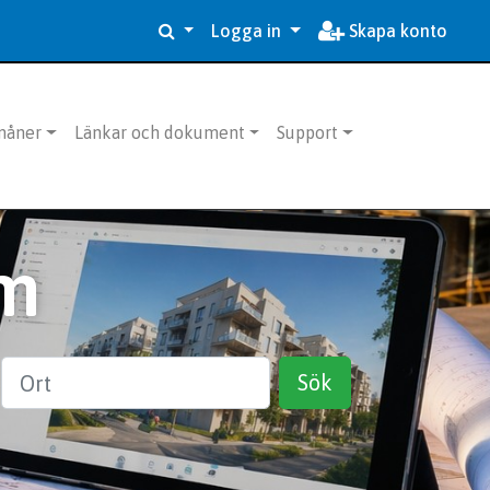
Logga in
Skapa konto
måner
Länkar och dokument
Support
m
Ort
Sök