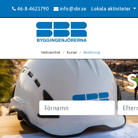
46-8-4621790
info@sbr.se
Lokala aktiviteter
Verksamhet
Kurser
Besiktning
Förnamn
Efternam