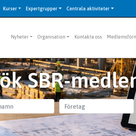
Kurser
Expertgrupper
Centrala aktiviteter
Nyheter
Organisation
Kontakta oss
Medlemsför
Sök SBR-medle
n
Företag