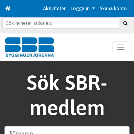
Aktiviteter
Logga in
Skapa konto
Sök
Sök SBR-
medlem
Förnamn