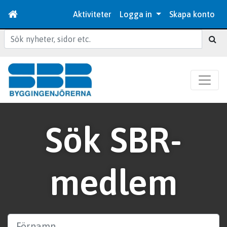
Aktiviteter
Logga in
Skapa konto
Sök
Sök SBR-
medlem
Förnamn