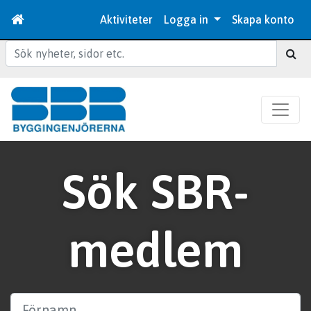
Aktiviteter
Logga in
Skapa konto
Sök
Sök SBR-
medlem
Förnamn